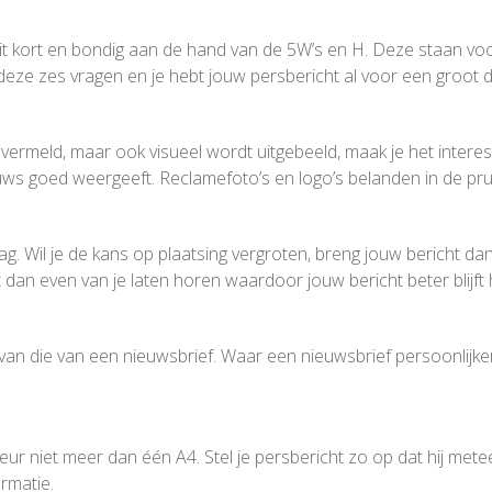
 dit kort en bondig aan de hand van de 5W’s en H. Deze staan voo
e zes vragen en je hebt jouw persbericht al voor een groot d
vermeld, maar ook visueel wordt uitgebeeld, maak je het intere
euws goed weergeeft. Reclamefoto’s en logo’s belanden in de pru
dag. Wil je de kans op plaatsing vergroten, breng jouw bericht d
 dan even van je laten horen waardoor jouw bericht beter blijft
t van die van een nieuwsbrief. Waar een nieuwsbrief persoonlijke
rkeur niet meer dan één A4. Stel je persbericht zo op dat hij met
rmatie.