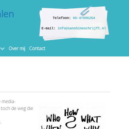
alen
Telefoon:
06-47696254
E-mail:
info@sanshineschrijft.nl
Over mij
Contact
e media-
n toch de weg die
.