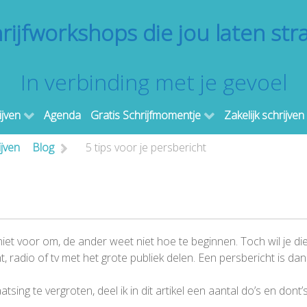
rijfworkshops die jou laten str
In verbinding met je gevoel
ijven
Agenda
Gratis Schrijfmomentje
Zakelijk schrijven
ijven
Blog
>
5 tips voor je persbericht
niet voor om, de ander weet niet hoe te beginnen. Toch wil je di
nt, radio of tv met het grote publiek delen. Een persbericht is da
ing te vergroten, deel ik in dit artikel een aantal do’s en dont’s