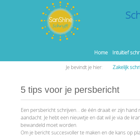
Sch
Home
Intuïtief schr
Je bevindt je hier:
Zakelijk schr
5 tips voor je persbericht
Een persbericht schrijven… de één draait er zijn hand 
aandacht. Je hebt een nieuwtje en dat wil je via de kra
bewandeld moet worden.
Om je bericht succesvoller te maken en de kans op plaats