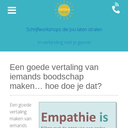
Schrijfworkshops die jou laten stralen
In verbinding met je gevoel
Een goede vertaling van
iemands boodschap
maken… hoe doe je dat?
Een goede
vertaling
maken van
iemands