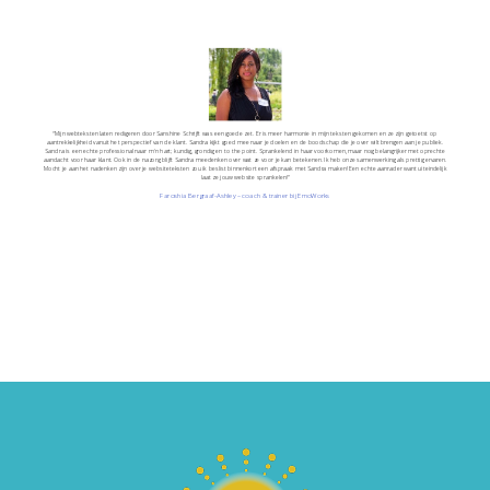
“Mijn webteksten laten redigeren door Sanshine Schrijft was een goede zet. Er is meer harmonie in mijn teksten gekomen en ze zijn getoetst op
aantrekkelijkheid vanuit het perspectief van de klant. Sandra kijkt goed mee naar je doelen en de boodschap die je over wilt brengen aan je publiek.
Sandra is een echte professional naar m'n hart; kundig, grondig en to the point. Sprankelend in haar voorkomen, maar nog belangrijker met oprechte
aandacht voor haar klant. Ook in de nazorg blijft Sandra meedenken over wat ze voor je kan betekenen. Ik heb onze samenwerking als prettig ervaren.
Mocht je aan het nadenken zijn over je websiteteksten zou ik beslist binnenkort een afspraak met Sandra maken! Een echte aanrader want uiteindelijk
laat ze jouw website sprankelen!”
Faroshia Bergraaf-Ashley – coach & trainer bij EmoWorks