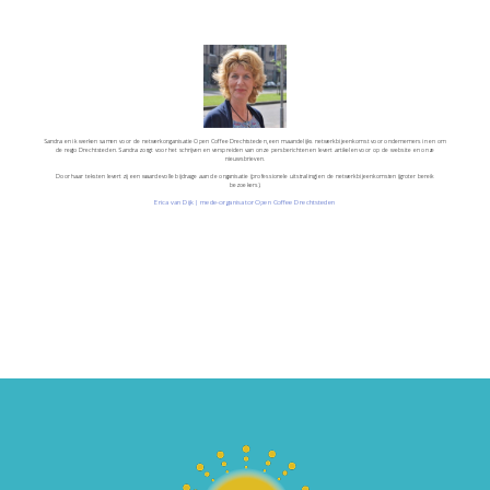
Sandra en ik werken samen voor de netwerkorganisatie Open Coffee Drechtsteden, een maandelijks netwerkbijeenkomst voor ondernemers in en om
de regio Drechtsteden. Sandra zorgt voor het schrijven en verspreiden van onze persberichten en levert artikelen voor op de website en onze
nieuwsbrieven.
Door haar teksten levert zij een waardevolle bijdrage aan de organisatie (professionele uitstraling) en de netwerkbijeenkomsten (groter bereik
bezoekers).
Erica van Dijk | mede-organisator Open Coffee Drechtsteden