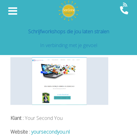
Schrijfworkshops die jou laten stralen
In verbinding met je gevoel
Klant :
Your Second You
Website :
yoursecondyou.nl